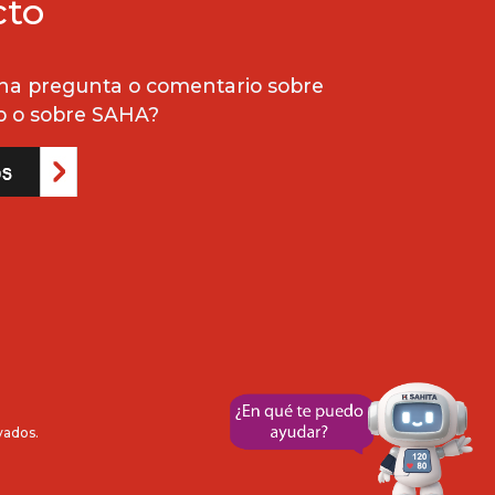
cto
na pregunta o comentario sobre
b o sobre SAHA?
vados.